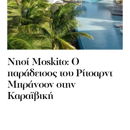
Nησί Moskito: Ο
παράδεισος του Ρίτσαρντ
Μπράνσον στην
Καραϊβική