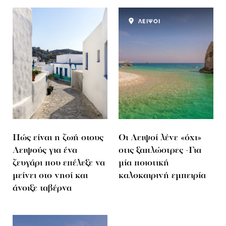
ΛΕΙΨΟΙ
Πώς είναι η ζωή στους
Οι Λειψοί λένε «όχι»
Λειψούς για ένα
στις ξαπλώστρες -Για
ζευγάρι που επέλεξε να
μία ποιοτική
μείνει στο νησί και
καλοκαιρινή εμπειρία
άνοιξε ταβέρνα