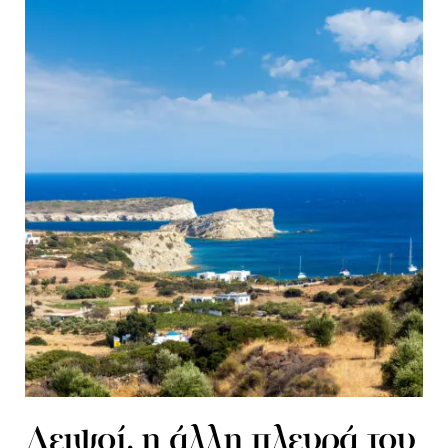
Λειψοί, η άλλη πλευρά του