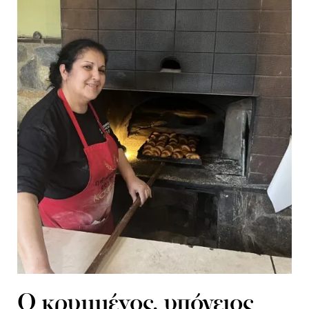
O κρυμμένος, υπόγειος