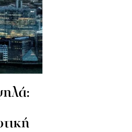
ψηλά:
υτική