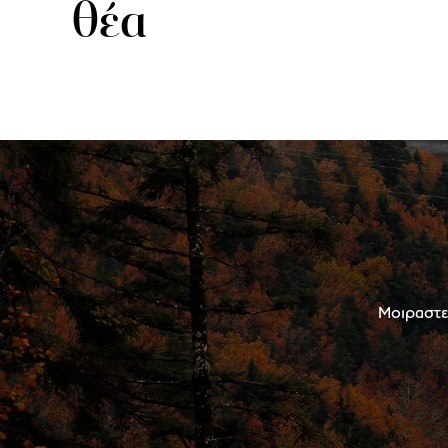
θέα
Μοιραστεί