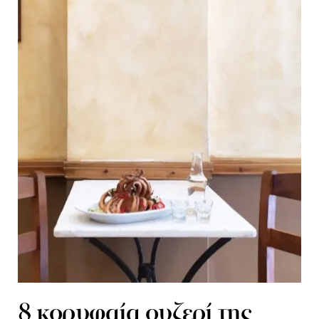
8 κορυφαία ουζερί της