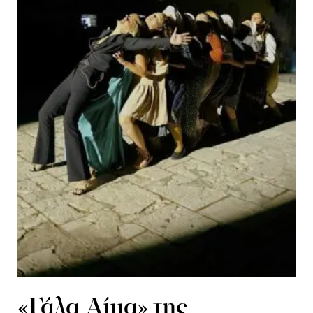
«Γάλα Αίμα» της