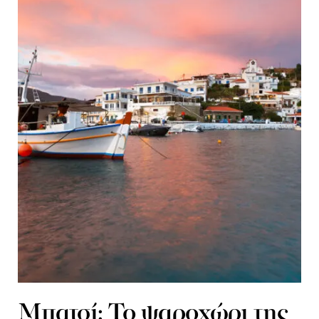
Μπατσί: To ψαροχώρι της