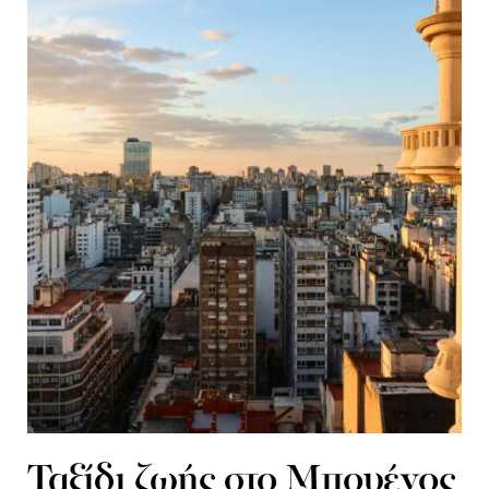
Ταξίδι ζωής στο Μπουένος