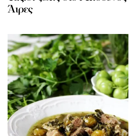
Άιρες