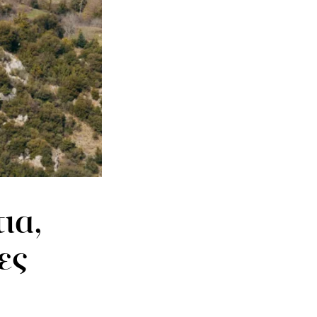
ια,
ες