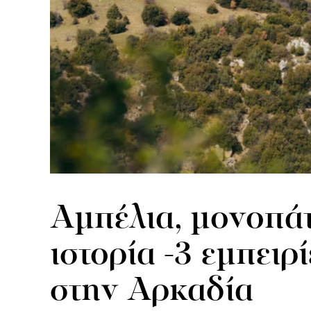
Αμπέλια, μονοπάτ
ιστορία -3 εμπειρί
στην Αρκαδία