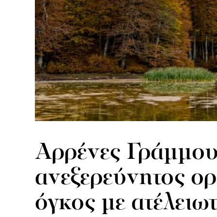
Αρρένες Γράμμου
ανεξερεύνητος ορ
όγκος με ατέλειω