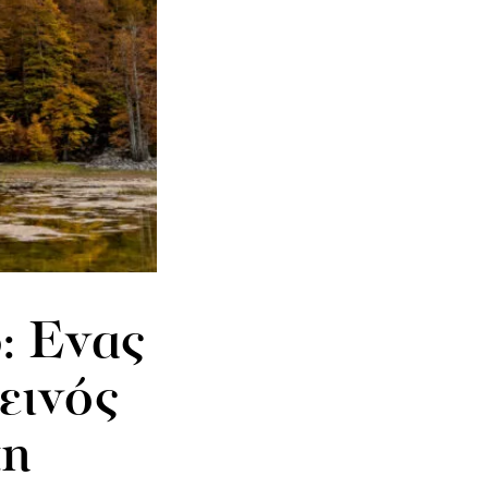
: Eνας
εινός
τη