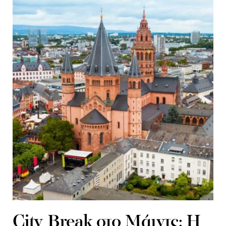
City Break στο Μάιντς: H