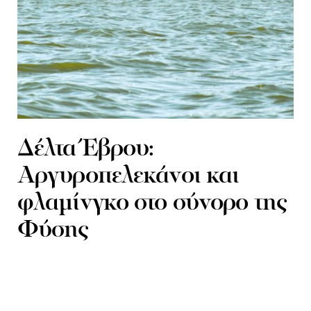
Δέλτα Έβρου:
Αργυροπελεκάνοι και
φλαμίνγκο στο σύνορο της
Φύσης