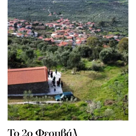
To 2ο Φεστιβάλ