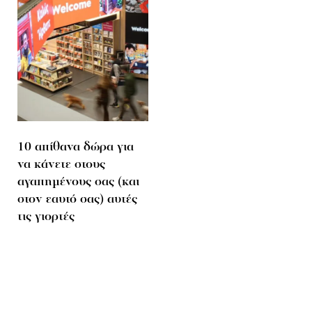
10 απίθανα δώρα για
να κάνετε στους
αγαπημένους σας (και
στον εαυτό σας) αυτές
τις γιορτές