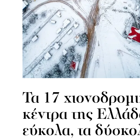
Τα 17 χιονοδρομ
κέντρα της Ελλάδ
εύκολα, τα δύσκο