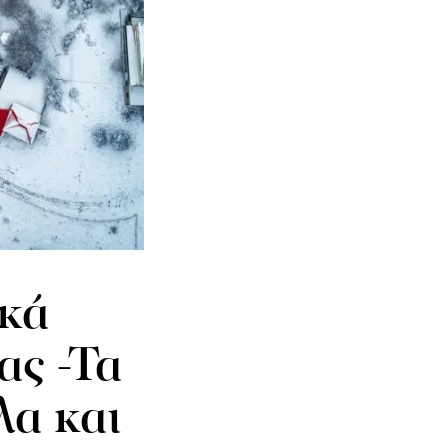
ικά
ας -Τα
λα και