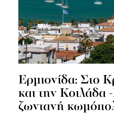
Ερμιονίδα: Στο Κ
και την Κοιλάδα 
ζωντανή κωμόπολ