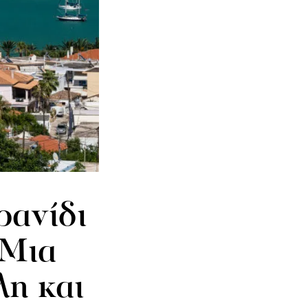
ρανίδι
-Μια
η και