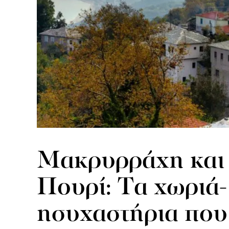
Μακρυρράχη και
Πουρί: Tα χωριά-
ησυχαστήρια που