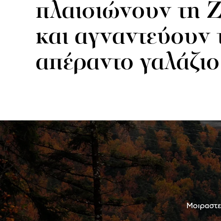
πλαισιώνουν τη 
και αγναντεύουν 
απέραντο γαλάζιο
Μοιραστεί