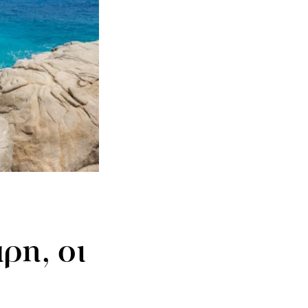
ρη, οι