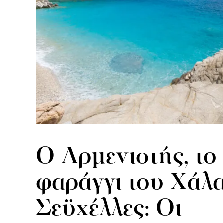
Ο Αρμενιστής, το
φαράγγι του Χάλα
Σεϋχέλλες: Οι