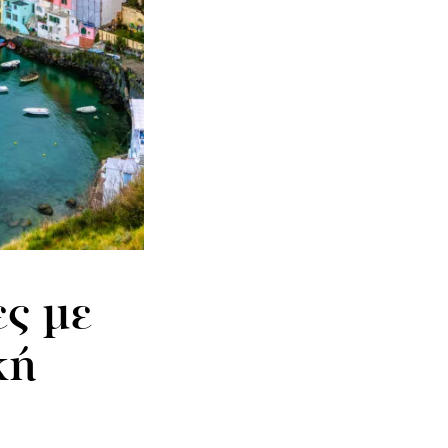
ες με
κή