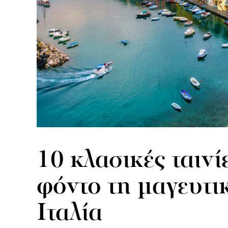
10 κλασικές ταινί
φόντο τη μαγευτι
Ιταλία