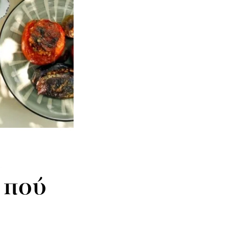
ά
ι πού