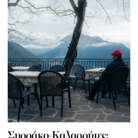
Συρράκο-Καλαρρύτες: