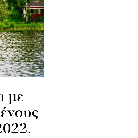
α με
μένους
2022,