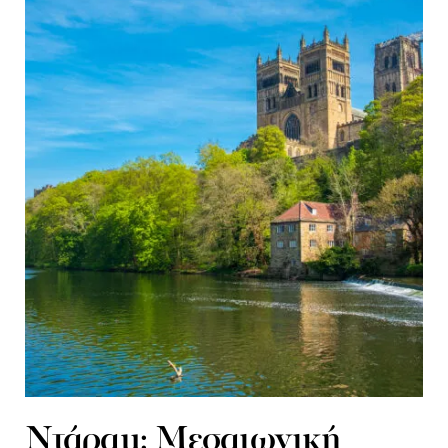
Ντάραμ: Μεσαιωνική