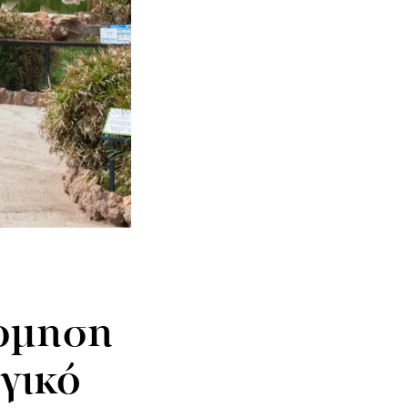
όρμηση
γικό