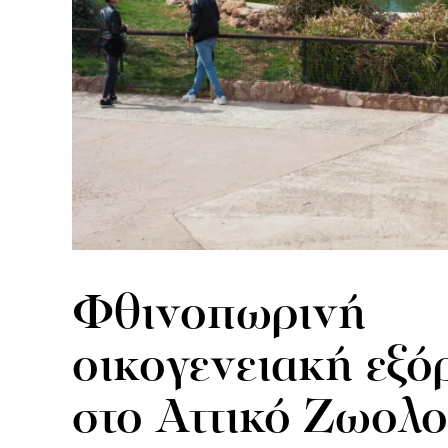
Φθινοπωρινή
οικογενειακή εξ
στο Αττικό Ζωολο