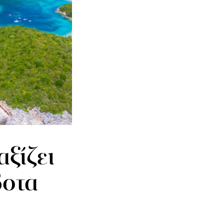
αξίζει
βοτα