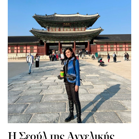
H Σεούλ της Αγγελικής