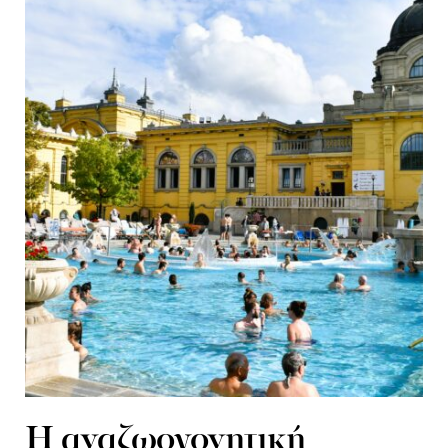
H αναζωογονητική