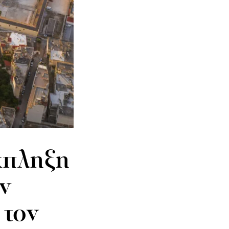
κπληξη
ν
 τον