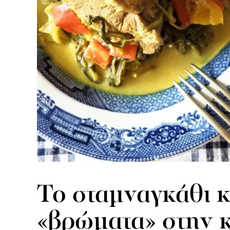
To σταμναγκάθι κ
«βρώματα» στην 