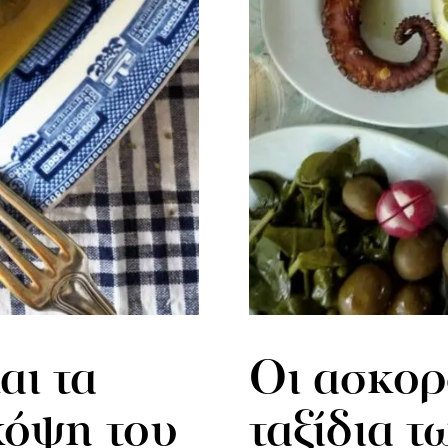
αι τα
Οι ασκορ
κόψη του
ταξίδια τ