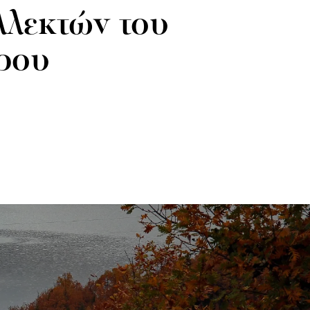
λεκτών του
ρου