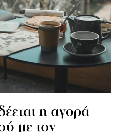
έεται η αγορά
ού με τον