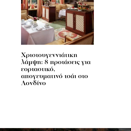
Χριστουγεννιάτικη
λάμψη: 8 προτάσεις για
εορταστικό,
απογευματινό τσάι στο
Λονδίνο