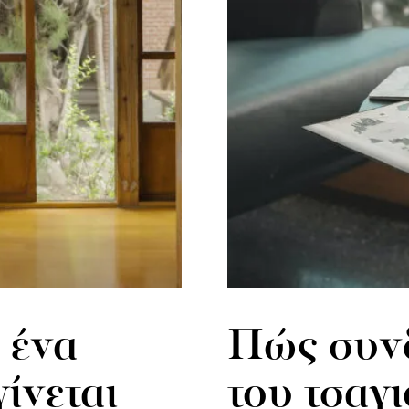
 ένα
Πώς συνδ
γίνεται
του τσαγι