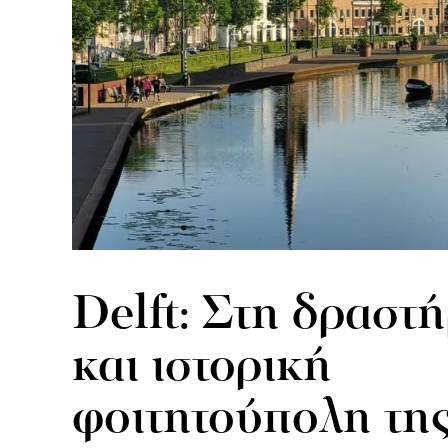
Delft: Στη δραστή
και ιστορική
φοιτητούπολη τη