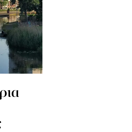
ρια
ς