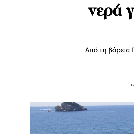
νερά γ
Από τη βόρεια 
T