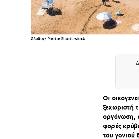
Άβυθος/ Photo: Shutterstock
Δ
Οι οικογενε
ξεχωριστή τ
οργάνωση, σ
φορές κρύβο
του γονιού 