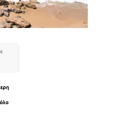
ης
τερη
ρόλο