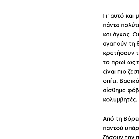
Γι’ αυτό και 
πάντα πολύτι
και άγχος. Ο
αγαπούν τη 
κρατήσουν τ
το πρωί ως τ
είναι πιο ζε
σπίτι. Βασικ
αίσθημα φόβο
κολυμβητές.
Από τη Βόρει
παντού υπάρχ
ζήσουν την 