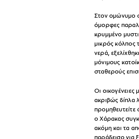
Στον ομώνυμο οι
όμορφες παραλί
κρυμμένο μυστικ
μικρός κόλπος 
νερά, εξελίχθη
μόνιμους κατοί
σταθερούς επισ
Οι οικογένειες 
ακριβώς δίπλα λε
προμηθευτείτε 
ο Χάρακας συγκ
ακόμη και τα α
παράδεισο για ξ