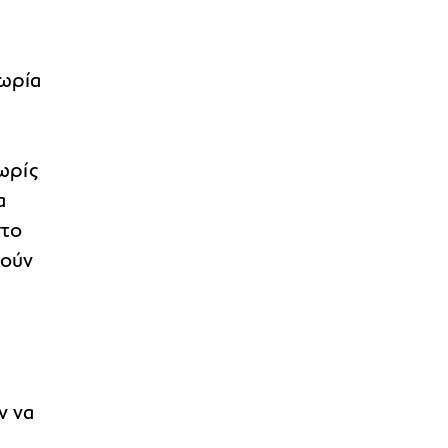
ι
πωρία
ωρίς
α
στο
λούν
ν να