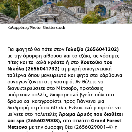
Καλαρρύτες/Photo: Shutterstock
Για φαγητό θα πάτε στον
Γαλαξία (2656041202)
με την όμορφη αίθουσα και το τζάκι, τις νόστιμες
πίτες και τα καλά κρέατα ή στο
Κουτούκι του
Νικόλα (2656041732)
τη μικρή οικογενειακή
ταβέρνα όπου μαγειρευτά και ψητά στα κάρβουνα
συναγωνίζονται στη νοστιμιά. Αν θέλετε να
διανυκτερεύσετε στο Μέτσοβο, προτάσεις
υπάρχουν πολλές, διαφορετικά βγείτε πάλι στο
δρόμο και κατηφορίστε προς Γιάννενα μια
διαδρομή περίπου 60 χλμ. Ενδεικτικά μπορείτε να
μείνετε στο πολυτελές
Άρωμα Δρυός που διαθέτει
και spa (2656029008),
στο στιλάτο
Grand Forest
Metsovo
με την όμορφη θέα (2656029001-4) ή