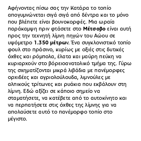
Αφήνοντας πίσω σας την Κατάρα το τοπίο
απογυμνώνεται σιγά σιγά από δέντρα και το μόνο
που βλέπετε είναι βουνοκορφές. Μια ωραία
παράκαμψη πριν φτάσετε στο
Μέτσοβο
είναι αυτή
προς την τεχνητή λίμνη πηγών του Αώου σε
υψόμετρο
1.350 μέτρω
ν. Ένα συγκλονιστικό τοπίο
φουλ στο πράσινο, κυρίως με οξιές στις δυτικές
όχθες και ρόμπολα, έλατα και μαύρη πεύκη να
κυριαρχούν στο βόρειοανατολικό τμήμα της. Γύρω
της σχηματίζονται μικρά λιβάδια με πανέμορφες
ορχιδέες και αγριολούλουδα, λιμνούλες με
αλπικούς τρίτωνες και ρυάκια που εκβάλουν στη
λίμνη. Εδώ αξίζει σε κάποιο σημείο να
σταματήσετε, να κατέβετε από το αυτοκίνητο και
να περπατήσετε στις όχθες της λίμνης για να
απολαύσετε αυτό το πανέμορφο τοπίο στο
μέγιστο.