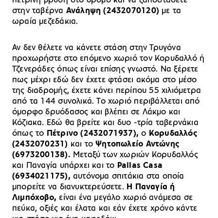
πέτρινη βρύση στο δρόμο και να ξαποστάσετε
στην ταβέρνα
Ανάληψη (2432070120)
με τα
ωραία μεζεδάκια.
Αν δεν θέλετε να κάνετε στάση στην Τρυγόνα
προχωρήστε στο επόμενο χωριό τον Κορυδαλλό ή
Τζενεράδες όπως είναι επίσης γνωστό. Να ξέρετε
πως μέχρι εδώ δεν έχετε φτάσει ακόμα στο μέσο
της διαδρομής, έχετε κάνει περίπου 55 χιλιόμετρα
από τα 144 συνολικά. Το χωριό περιβάλλεται από
όμορφο δρυόδασος και βλέπει σε Λάκμο και
Κόζιακα. Εδώ θα βρείτε και δυο -τρία ταβερνάκια
όπως το
Πέτρινο (2432071937),
ο
Κορυδαλλός
(2432070231)
και το
Ψητοπωλείο Αντώνης
(6973200138).
Μεταξύ των χωριών Κορυδαλλός
και Παναγία υπάρχει και το
Pallas Casa
(6934021175),
αυτόνομα σπιτάκια στα οποία
μπορείτε να διανυκτερεύσετε.
Η Παναγία ή
Λιμπόχοβο,
είναι ένα μεγάλο χωριό ανάμεσα σε
πεύκα, οξιές και έλατα και εάν έχετε χρόνο κάντε