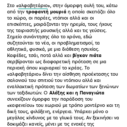
Στο «
αλφαβητάριο
», στην όμορφη αυλή του, κάτω
από την
τροφαντή μουριά
η οποία σκεπάζει όλο
το χώρο, οι παρέες, ντόπιοι αλλά και οι
επισκέπτες, μοιράζονται την ηρεμία, τους ήχους
της ταιριαστής μουσικής αλλά και τις γεύσεις.
Σημείο συνάντησης όλο το χρόνο, εδώ
συζητούνται τα νέα, οι προβληματισμοί, τα
αθλητικά, φυσικά, με μια διάθεση ησυχίας.
Καφέδες, τσάι, ποτά αλλά και
βίγκαν πιάτα
σερβίρονται ως διαφορετική πρόταση σε μια
περιοχή όπου κυριαρχεί το κρέας. Το
«αλφαβητάριο» δίνει την αίσθηση προέκτασης του
σαλονιού του σπιτιού του ντόπιου αλλά και
εναλλακτική πρόταση των δωματίων των ξενώνων
των ταξιδιωτών. Ο
Αλέξης και η Παναγιώτα
συνεχίζουν όμορφα την παράδοση του
«καφενείου» του χωριού με τρόπο μοντέρνο και τη
δική τους, φιλόξενη, ενέργεια. Υπάρχει μόνο ο
μεγάλος κίνδυνος με τα γλυκά τους. Αν ξεκινήσει να
δοκιμάζει κανείς, μένει με τις ενοχές της