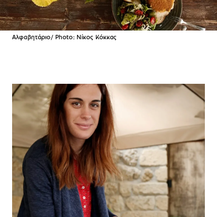
Αλφαβητάριο/ Photo: Νίκος Κόκκας