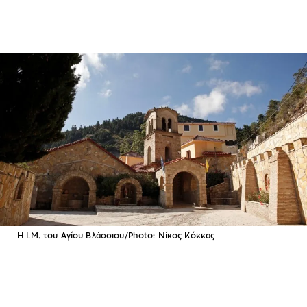
Η Ι.Μ. του Αγίου Βλάσσιου/Photo: Νίκος Κόκκας