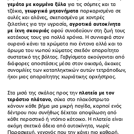
γεμάτα με κομμένα ξύλα
για τις σόμπες και τα
τζάκια,
γεωργικά μηχανήματα
παρκαρισμένα σε
αυλές και αλάνες, σκεπασμένα με χοντρές
ζελατίνες για την υγρασία,
αγροτικά αυτοκίνητα
με ίχνη σκουριάς
αφού συνοδεύουν στη ζωή τους
κατόχους τους για πολλά χρόνια. Η συννεφιά στον
ουρανό κάνει τα χρώματα πιο έντονα αλλά και το
άρωμα του νωπού χώματος σχεδόν απαραίτητο
συστατικό της βόλτας. Γαβγίσματα ακούγονται από
διάφορες αποστάσεις μέσα στον οικισμό, άκακες
συνομιλίες των καταπληκτικών αυτών τετράποδων,
ήχοι μιας απαραίτητης χωριάτικης ορχήστρας.
Στα μισά της σκάλας προς την
πλατεία με τον
τεράστιο πλάτανο
, σύκα στο πλακόστρωτο
κάνουν κάθε βήμα μια μικρή παγίδα, καρποί ενός
δέντρου που συνήθως δέχεται αποψίλωση από
κάθε περαστικό ή ντόπιο κάτοικο. Η πλατεία είναι
ακόμη σχετικά άδεια από αυτοκίνητα, νωρίς
Παρασκευή, γεγονός που την κάνει πιο καθαρή,