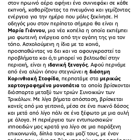
στον πρωινό αέρα αφήνει ένα συννεφάκι σε κάθε
εκπνοή, καθαρίζοντας τα πνευμόνια και γεμίζοντας
ενέργεια για την ημέρα που μόλις ξεκίνησε. Η
οδηγός μου στον περίπατο σήμερα θα είναι η
Μαρία Γιάννου
, μια νέα κοπέλα η οποία εκπέμπει
μια φωτεινή ενέργεια από την αγάπη της για τον
τόπο. Ασχολούμενη η ίδια με τα κοινά,
προσπαθώντας να δει και να αφουγκραστεί τα
προβλήματα και ό,τι μπορεί να βελτιωθεί στην
περιοχή, είναι η
ιδανική ξεναγός
. Αφού περνάμε
από ένα αλώνι όπου στεγνώνει
η διάσημη
Κορινθιακή Σταφίδα
, περπατάμε στα
μερικώς
χαρτογραφημένα μονοπάτια
τα οποία βρίσκονται
διάσπαρτα μεταξύ των τριών Συνοικιών των
Τρικάλων. Με λίγα βήματα απόσταση, βρίσκεται
κανείς από μια γειτονιά, μέσα σε ένα πυκνό δάσος
και μετά από λίγο πάλι σε ένα ξέφωτο με μια αυλή
με άλογα. Η περιέργεια των εντυπωσιακών
ιπποειδών μας κρατά για λίγο σε μια παράξενη
επικοινωνία, δίπλα τους και μαζί τους, με έναν