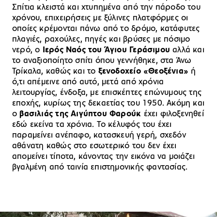
Σπίτια κλειστά και χτυπημένα από την πάροδο του
χρόνου, επιχειρήσεις με ξύλινες πλατφόρμες οι
οποίες κρέμονται πάνω από το δρόμο, κατάφυτες
πλαγιές, ραχούλες, πηγές και βρύσες με πόσιμο
νερό, ο
Ιερός Ναός του Άγιου Γεράσιμου
αλλά και
το αναξιοποίητο σπίτι όπου γεννήθηκε, στα Άνω
Τρίκαλα, καθώς και το
ξενοδοχείο «Θεοξένια»
ή
ό,τι απέμεινε από αυτό, μετά από χρόνια
λειτουργίας, ένδοξα, με επισκέπτες επώνυμους της
εποχής, κυρίως της δεκαετίας του 1950. Ακόμη και
ο
βασιλιάς της Αιγύπτου Φαρούκ
έχει φιλοξενηθεί
εδώ εκείνα τα χρόνια. Το κέλυφός του έχει
παραμείνει ανέπαφο, κατασκευή γερή, σχεδόν
αθάνατη καθώς στο εσωτερικό του δεν έχει
απομείνει τίποτα, κάνοντας την εικόνα να μοιάζει
βγαλμένη από ταινία επιστημονικής φαντασίας.