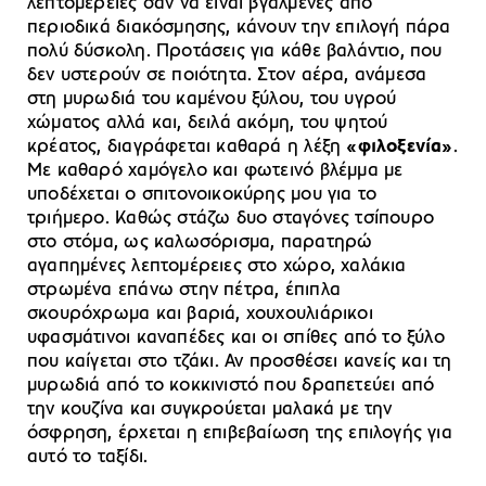
λεπτομέρειες σαν να είναι βγαλμένες από
περιοδικά διακόσμησης, κάνουν την επιλογή πάρα
πολύ δύσκολη. Προτάσεις για κάθε βαλάντιο, που
δεν υστερούν σε ποιότητα. Στον αέρα, ανάμεσα
στη μυρωδιά του καμένου ξύλου, του υγρού
χώματος αλλά και, δειλά ακόμη, του ψητού
κρέατος, διαγράφεται καθαρά η λέξη
«φιλοξενία»
.
Με καθαρό χαμόγελο και φωτεινό βλέμμα με
υποδέχεται ο σπιτονοικοκύρης μου για το
τριήμερο. Καθώς στάζω δυο σταγόνες τσίπουρο
στο στόμα, ως καλωσόρισμα, παρατηρώ
αγαπημένες λεπτομέρειες στο χώρο, χαλάκια
στρωμένα επάνω στην πέτρα, έπιπλα
σκουρόχρωμα και βαριά, χουχουλιάρικοι
υφασμάτινοι καναπέδες και οι σπίθες από το ξύλο
που καίγεται στο τζάκι. Αν προσθέσει κανείς και τη
μυρωδιά από το κοκκινιστό που δραπετεύει από
την κουζίνα και συγκρούεται μαλακά με την
όσφρηση, έρχεται η επιβεβαίωση της επιλογής για
αυτό το ταξίδι.