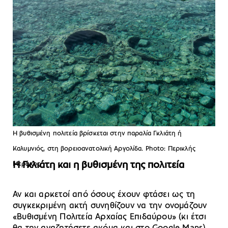
Η βυθισμένη πολιτεία βρίσκεται στην παραλία Γκλιάτη ή
Καλυμνιός, στη βορειοανατολική Αργολίδα. Photo: Περικλής
Η Γκλιάτη και η βυθισμένη της πολιτεία
Μεράκος
Αν και αρκετοί από όσους έχουν φτάσει ως τη
συγκεκριμένη ακτή συνηθίζουν να την ονομάζουν
«Βυθισμένη Πολιτεία Αρχαίας Επιδαύρου» (κι έτσι