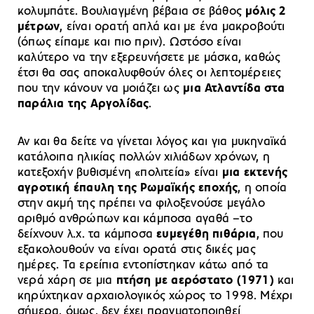
κολυμπάτε. Βουλιαγμένη βέβαια σε βάθος
μόλις 2
μέτρων
, είναι ορατή απλά και με ένα μακροβούτι
(όπως είπαμε και πιο πριν). Ωστόσο είναι
καλύτερο να την εξερευνήσετε με μάσκα, καθώς
έτσι θα σας αποκαλυφθούν όλες οι λεπτομέρειες
που την κάνουν να μοιάζει ως
μια Ατλαντίδα στα
παράλια της Αργολίδας
.
Αν και θα δείτε να γίνεται λόγος και για μυκηναϊκά
κατάλοιπα ηλικίας πολλών χιλιάδων χρόνων, η
κατεξοχήν βυθισμένη «πολιτεία» είναι
μια εκτενής
αγροτική έπαυλη της Ρωμαϊκής εποχής
, η οποία
στην ακμή της πρέπει να φιλοξενούσε μεγάλο
αριθμό ανθρώπων και κάμποσα αγαθά –το
δείχνουν λ.χ. τα κάμποσα
ευμεγέθη πιθάρια
, που
εξακολουθούν να είναι ορατά στις δικές μας
ημέρες. Τα ερείπια εντοπίστηκαν κάτω από τα
νερά χάρη σε μια
πτήση με αερόστατο (1971)
και
κηρύχτηκαν αρχαιολογικός χώρος το 1998. Μέχρι
σήμερα, όμως, δεν έχει πραγματοποιηθεί