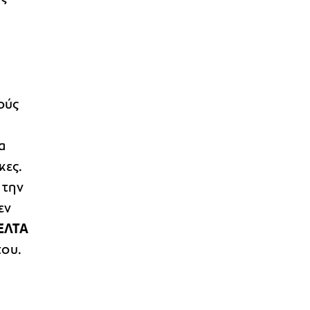
ούς
α
κες.
 την
εν
ΕΛΤΑ
του.