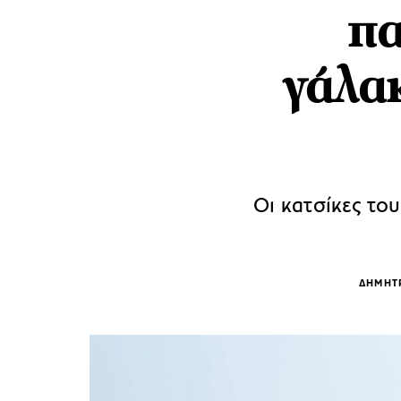
πα
γάλακ
Οι κατσίκες τ
ΔΗΜΗΤ