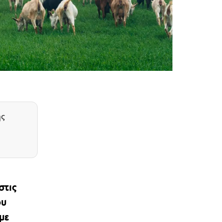
ης
στις
ου
με