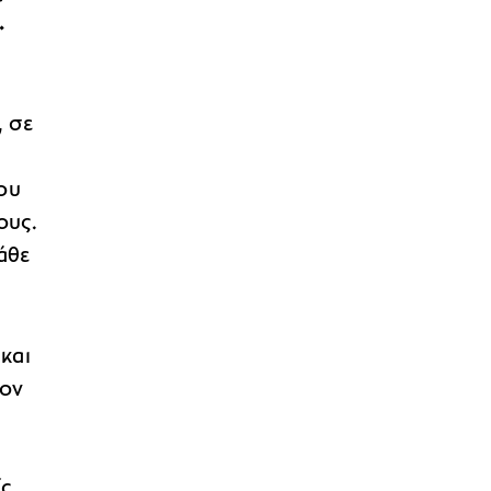
.
, σε
ου
ους.
άθε
και
τον
ίς