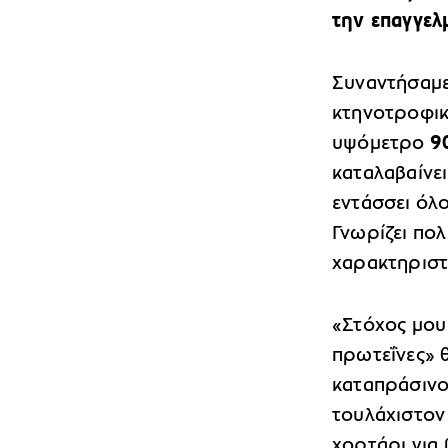
την επαγγελ
Συναντήσαμε
κτηνοτροφικ
υψόμετρο
9
καταλαβαίνει
εντάσσει όλ
Γνωρίζει πολ
χαρακτηριστ
«Στόχος μου
πρωτεΐνες» 
καταπράσινο
τουλάχιστον
χορτάρι για