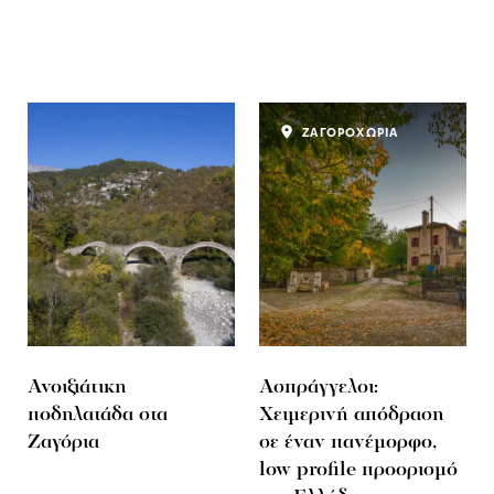
ΖΑΓΟΡΟΧΩΡΙΑ
Ανοιξιάτικη
Ασπράγγελοι:
ποδηλατάδα στα
Χειμερινή απόδραση
Ζαγόρια
σε έναν πανέμορφο,
low profile προορισμό