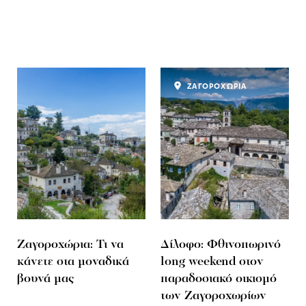
ΖΑΓΟΡΟΧΩΡΙΑ
Ζαγοροχώρια: Τι να
Δίλοφο: Φθινοπωρινό
κάνετε στα μοναδικά
long weekend στον
βουνά μας
παραδοσιακό οικισμό
των Ζαγοροχωρίων