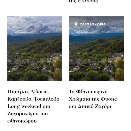
της Ελλάδας
ΖΑΓΟΡΟΧΩΡΙΑ
Πάπιγκο, Δίλοφο,
Τα Φθινοπωρινά
Καπέσοβο, Τσεπέλοβο:
Χρώματα της Φύσης
Long weekend στα
στο Δυτικό Ζαγόρι
Ζαγοροχώρια του
φθινοπώρου