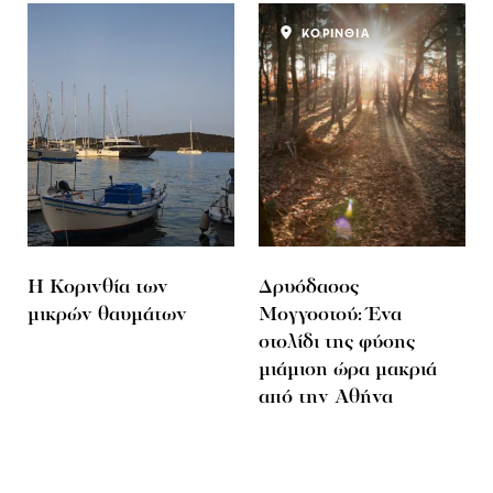
ΚΟΡΙΝΘΙΑ
Η Κορινθία των
Δρυόδασος
μικρών θαυμάτων
Μογγοστού: Ένα
στολίδι της φύσης
μιάμιση ώρα μακριά
από την Αθήνα