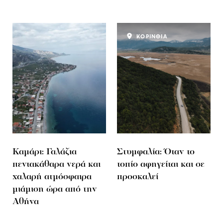
ΚΟΡΙΝΘΙΑ
Καμάρι: Γαλάζια
Στυμφαλία: Όταν το
πεντακάθαρα νερά και
τοπίο αφηγείται και σε
χαλαρή ατμόσφαιρα
προσκαλεί
μιάμιση ώρα από την
Αθήνα