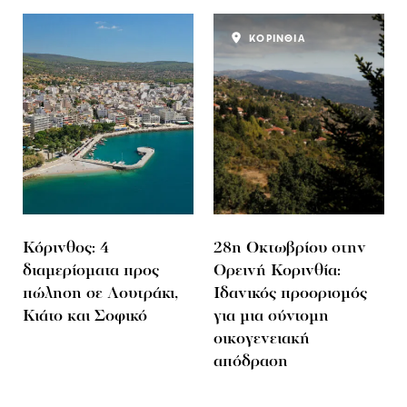
ΚΟΡΙΝΘΙΑ
Κόρινθος: 4
28η Οκτωβρίου στην
διαμερίσματα προς
Ορεινή Κορινθία:
πώληση σε Λουτράκι,
Ιδανικός προορισμός
Κιάτο και Σοφικό
για μια σύντομη
οικογενειακή
απόδραση