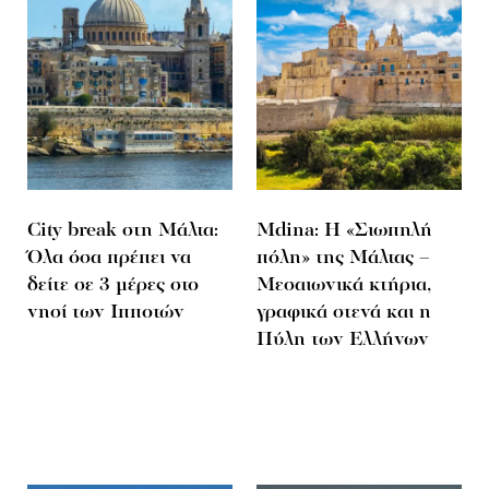
City break στη Μάλτα:
Mdina: Η «Σιωπηλή
Όλα όσα πρέπει να
πόλη» της Μάλτας –
δείτε σε 3 μέρες στο
Μεσαιωνικά κτήρια,
νησί των Ιπποτών
γραφικά στενά και η
Πύλη των Ελλήνων