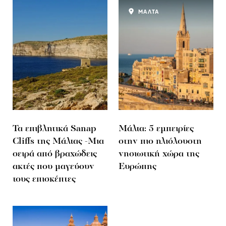
ΜΑΛΤΑ
Τα επιβλητικά Sanap
Μάλτα: 5 εμπειρίες
Cliffs της Μάλτας -Mια
στην πιο ηλιόλουστη
σειρά από βραχώδεις
νησιωτική χώρα της
ακτές που μαγεύουν
Ευρώπης
τους επισκέπτες