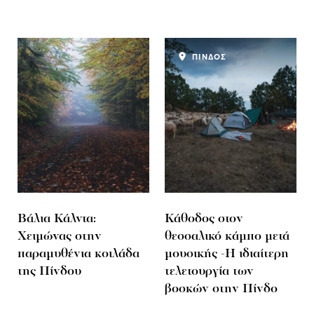
ΠΙΝΔΟΣ
Βάλια Κάλντα:
Κάθοδος στον
Χειμώνας στην
θεσσαλικό κάμπο μετά
παραμυθένια κοιλάδα
μουσικής -Η ιδιαίτερη
της Πίνδου
τελετουργία των
βοσκών στην Πίνδο