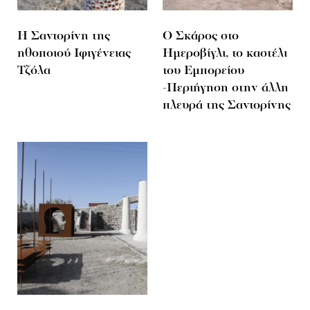
Η Σαντορίνη της
Ο Σκάρος στο
ηθοποιού Ιφιγένειας
Ημεροβίγλι, το καστέλι
Τζόλα
του Εμπορείου
-Περιήγηση στην άλλη
πλευρά της Σαντορίνης