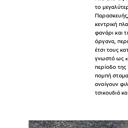
το μεγαλύτε
Παρασκευής,
κεντρική πλα
φανάρι και τ
όργανα, περ
έτσι τους κα
γνωστό ως 
περίοδο της 
πομπή σταματ
ανοίγουν φι
τσικουδιά κα