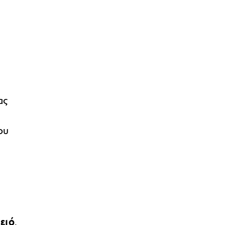
ας
ου
ειό
,