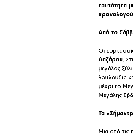
ταυτότητα μ
χρονολογούν
Από το Σάβ
Οι εορταστι
Λαζάρου
. Σ
μεγάλος ξύλ
λουλούδια κ
μέχρι το Με
Μεγάλης Εβδ
Τα «Σήμαντρ
Μια από τις