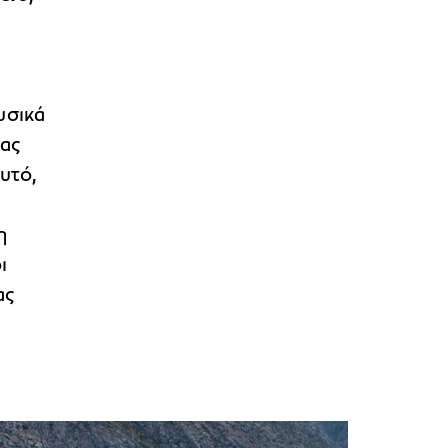
υσικά
τας
υτό,
η
ι
ας