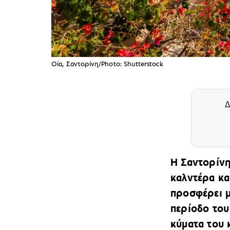
Οία, Σαντορίνη/Photo: Shutterstock
Δ
Η Σαντορίνη
καλντέρα κα
προσφέρει μ
περίοδο του
κύματα του 