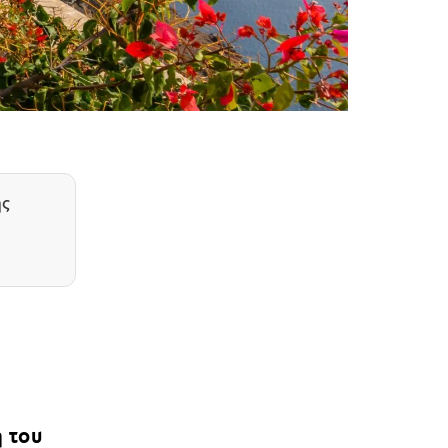
ης
ή του