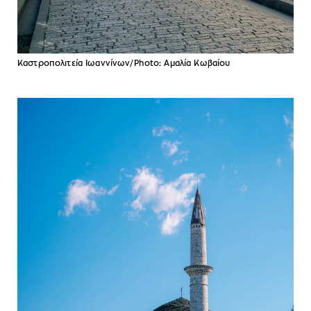
Καστροπολιτεία Ιωαννίνων/Photo: Αμαλία Κωβαίου