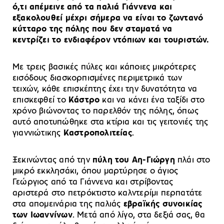
ό,τι απέμεινε από τα παλιά Γιάννενα και
εξακολουθεί μέχρι σήμερα να είναι το ζωντανό
κύτταρο της πόλης που δεν σταματά να
κεντρίζει το ενδιαφέρον ντόπιων και τουριστών.
Με τρεις βασικές πύλες και κάποιες μικρότερες
εισόδους διασκορπισμένες περιμετρικά των
τειχών, κάθε επισκέπτης έχει την δυνατότητα να
επισκεφθεί το
Κάστρο
και να κάνει ένα ταξίδι στο
χρόνο βιώνοντας το παρελθόν της πόλης, όπως
αυτό αποτυπώθηκε στα κτίρια και τις γειτονιές της
γιαννιώτικης
Καστροπολιτείας
.
Ξεκινώντας από την
πύλη του Αη-Γιώργη
πλάι στο
μικρό εκκλησάκι, όπου μαρτύρησε ο άγιος
Γεώργιος από τα Γιάννενα και στρίβοντας
αριστερά στο πετρόκτιστο καλντερίμι περπατάτε
στα απομεινάρια της παλιάς
εβραϊκής συνοικίας
των Ιωαννίνων
. Μετά από λίγο, στα δεξιά σας, θα