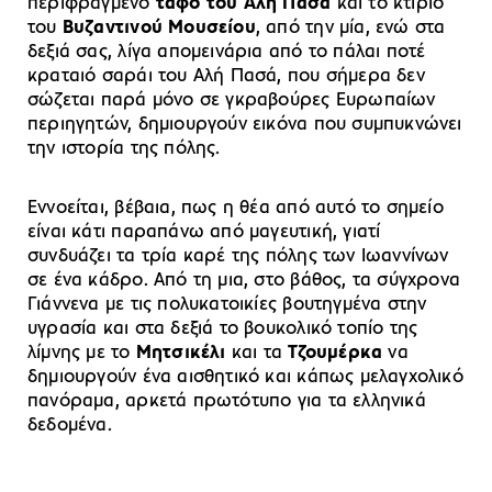
περιφραγμένο
τάφο του Αλή Πασά
και το κτίριο
του
Βυζαντινού Μουσείου
, από την μία, ενώ στα
δεξιά σας, λίγα απομεινάρια από το πάλαι ποτέ
κραταιό σαράι του Αλή Πασά, που σήμερα δεν
σώζεται παρά μόνο σε γκραβούρες Ευρωπαίων
περιηγητών, δημιουργούν εικόνα που συμπυκνώνει
την ιστορία της πόλης.
Εννοείται, βέβαια, πως η θέα από αυτό το σημείο
είναι κάτι παραπάνω από μαγευτική, γιατί
συνδυάζει τα τρία καρέ της πόλης των Ιωαννίνων
σε ένα κάδρο. Από τη μια, στο βάθος, τα σύγχρονα
Γιάννενα με τις πολυκατοικίες βουτηγμένα στην
υγρασία και στα δεξιά το βουκολικό τοπίο της
λίμνης με το
Μητσικέλι
και τα
Τζουμέρκα
να
δημιουργούν ένα αισθητικό και κάπως μελαγχολικό
πανόραμα, αρκετά πρωτότυπο για τα ελληνικά
δεδομένα.