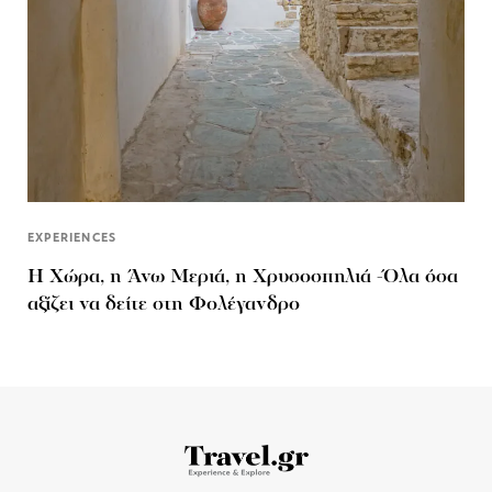
EXPERIENCES
Η Χώρα, η Άνω Μεριά, η Χρυσοσπηλιά -Όλα όσα
αξίζει να δείτε στη Φολέγανδρο