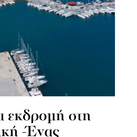
 εκδρομή στη
κή -Ένας