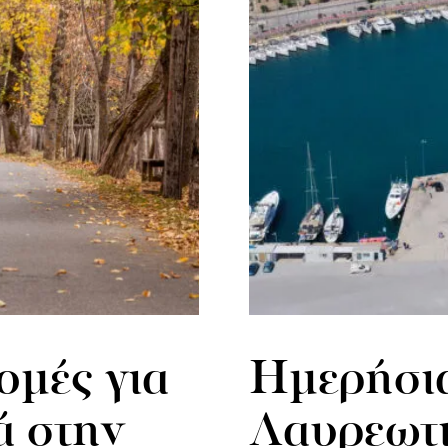
ομές για
Ημερήσια
ά στην
Λαυρεωτι