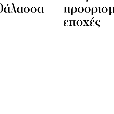
θάλασσα
προορισμό
εποχές