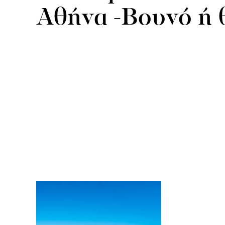
Αθήνα -Βουνό ή 