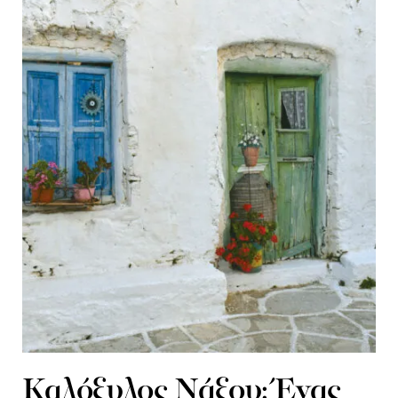
Καλόξυλος Νάξου: Ένας