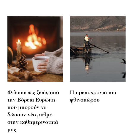
Φιλοσοφίες ζωής από
Η πρωτοχρονιά του
την Bόρεια Ευρώπη
φθινοπώρου
που μπορούν να
δώσουν νέο ρυθμό
στην καθημερινότητά
μας