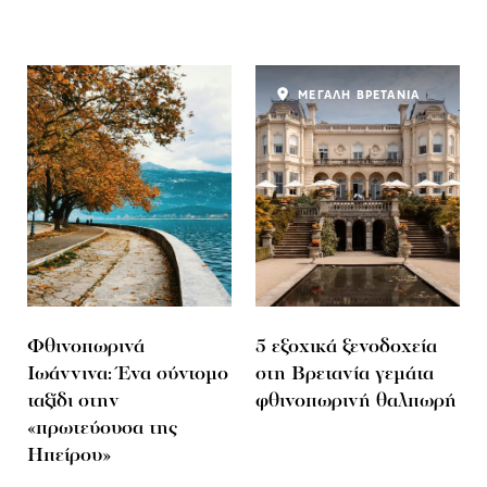
ΜΕΓΑΛΗ ΒΡΕΤΑΝΙΑ
Φθινοπωρινά
5 εξοχικά ξενοδοχεία
Ιωάννινα: Ένα σύντομο
στη Βρετανία γεμάτα
ταξίδι στην
φθινοπωρινή θαλπωρή
«πρωτεύουσα της
Ηπείρου»