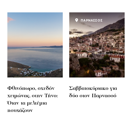
ΠΑΡΝΑΣΣΟΣ
Φθινόπωρο, σχεδόν
Σαββατοκύριακο για
χειμώνας, στην Τήνο:
δύο στον Παρνασσό
Όταν τα μελτέμια
ησυχάζουν