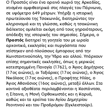
Ο Πραστός είναι ένα ορεινό χωριό της Αρκαδίας,
χτισμένο αμφιθεατρικά στις πλαγιές του Πάρνωνα,
σε υψόμετρο 649 μέτρων. Υπήρξε η ιστορική
πρωτεύουσα της Τσακωνιάς, διατηρώντας την
κληρονομιά και τη γλώσσα, καθώς η τσακώνικη
διάλεκτος ομιλείται ακόμη από τους γηραιότερους,
απόδειξη της ιστορικής του σημασίας. Σήμερα, ο
Πραστός
διατηρεί τη γοητεία του με ωραία
αρχοντικά, εκκλησίες και πυργόσπιτα που
χτίστηκαν από πλούσιους έμπορους από την
Κωνσταντινούπολη, την Ύδρα και αλλού. Υπάρχουν
επίσης σημαντικές εκκλησίες, όπως η μερικώς
κατεστραμμένη Παναγία (1762), ο Άγιος Δημήτριος
(17ος αιώνας), οι Ταξιάρχες (17ος αιώνας), ο Άγιος
Νικόλαος (17ος αιώνας), ο Προφήτης Ηλίας, ο
Άγιος Αθανάσιος (16ος αιώνας), μεταξύ άλλων. Στα
κοντινά αξιοθέατα περιλαμβάνονται η Καστάνιτσα,
η Σίταινα, η Μονή Ορθοκωστάς και η Καρυά,
καθώς και τα ερείπια του Αγίου Δημητρίου
Ρεοντινού και του Προδρόμου (Εγκλειστούρι).