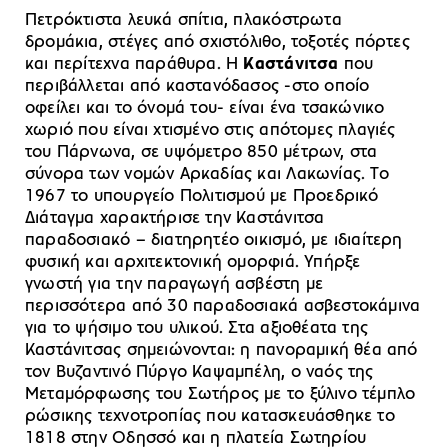
Πετρόκτιστα λευκά σπίτια, πλακόστρωτα
δρομάκια, στέγες από σχιστόλιθο, τοξοτές πόρτες
και περίτεχνα παράθυρα. Η
Καστάνιτσα
που
περιβάλλεται από καστανόδασος -στο οποίο
οφείλει και το όνομά του- είναι ένα τσακώνικο
χωριό που είναι χτισμένο στις απότομες πλαγιές
του Πάρνωνα, σε υψόμετρο 850 μέτρων, στα
σύνορα των νομών Αρκαδίας και Λακωνίας. Το
1967 το υπουργείο Πολιτισμού με Προεδρικό
Διάταγμα χαρακτήρισε την Καστάνιτσα
παραδοσιακό – διατηρητέο οικισμό, με ιδιαίτερη
φυσική και αρχιτεκτονική ομορφιά. Υπήρξε
γνωστή για την παραγωγή ασβέστη με
περισσότερα από 30 παραδοσιακά ασβεστοκάμινα
για το ψήσιμο του υλικού. Στα αξιοθέατα της
Καστάνιτσας σημειώνονται: η πανοραμική θέα από
τον Βυζαντινό Πύργο Καψαμπέλη, ο ναός της
Μεταμόρφωσης του Σωτήρος με το ξύλινο τέμπλο
ρώσικης τεχνοτροπίας που κατασκευάσθηκε το
1818 στην Οδησσό και η πλατεία Σωτηρίου