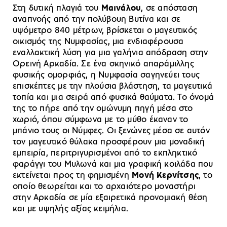
Στη δυτική πλαγιά του
Μαινάλου
, σε απόσταση
αναπνοής από την πολύβουη Βυτίνα και σε
υψόμετρο 840 μέτρων, βρίσκεται ο μαγευτικός
οικισμός της Νυμφασίας, μια ενδιαφέρουσα
εναλλακτική λύση για μια γαλήνια απόδραση στην
Ορεινή Αρκαδία. Σε ένα σκηνικό απαράμιλλης
φυσικής ομορφιάς, η Νυμφασία σαγηνεύει τους
επισκέπτες με την πλούσια βλάστηση, τα μαγευτικά
τοπία και μια σειρά από φυσικά θαύματα. Το όνομά
της το πήρε από την ομώνυμη πηγή μέσα στο
χωριό, όπου σύμφωνα με το μύθο έκαναν το
μπάνιο τους οι Νύμφες. Οι ξενώνες μέσα σε αυτόν
τον μαγευτικό θύλακα προσφέρουν μια μοναδική
εμπειρία, περιτριγυρισμένοι από το εκπληκτικό
φαράγγι του Μυλωνά και μια γραφική κοιλάδα που
εκτείνεται προς τη φημισμένη
Μονή Κερνίτσης
, το
οποίο θεωρείται και το αρχαιότερο μοναστήρι
στην Αρκαδία σε μία εξαιρετικά προνομιακή θέση
και με υψηλής αξίας κειμήλια.