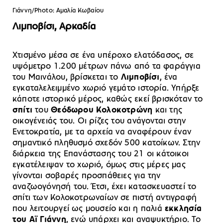
Γιάννη/Photo: Αμαλία Κωβαίου
Λιμποβίσι, Αρκαδία
Χτισμένο μέσα σε ένα υπέροχο ελατόδασος, σε
υψόμετρο 1.200 μέτρων πάνω από τα φαράγγια
του Μαινάλου, βρίσκεται το
Λιμποβίσι
, ένα
εγκαταλελειμμένο χωριό γεμάτο ιστορία. Υπήρξε
κάποτε ιστορικό μέρος, καθώς εκεί βρισκόταν το
σπίτι
του
Θεόδωρου Κολοκοτρώνη
και της
οικογένειάς του. Οι ρίζες του ανάγονται στην
Ενετοκρατία, με τα αρχεία να αναφέρουν έναν
σημαντικό πληθυσμό σχεδόν 500 κατοίκων. Στην
διάρκεια της Επανάστασης του 21 οι κάτοικοι
εγκατέλειψαν το χωριό, όμως στις μέρες μας
γίνονται σοβαρές προσπάθειες για την
αναζωογόνησή του. Έτσι, έχει κατασκευαστεί το
σπίτι των Κολοκοτρωναίων σε πιστή αντιγραφή
που λειτουργεί ως μουσείο και η παλιά
εκκλησία
του Αϊ Γιάννη
, ενώ υπάρχει και αναψυκτήριο. Το