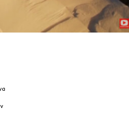
να
αν