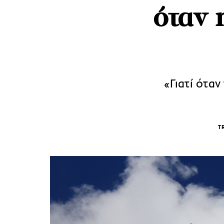
όταν 
«Γιατί ότα
T