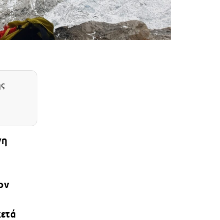
ης
νη
ον
κετά