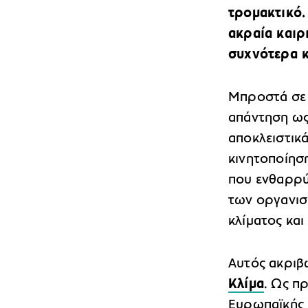
τρομακτικό.
ακραία καιρ
συχνότερα κ
Μπροστά σε 
απάντηση ως 
αποκλειστικά
κινητοποίησ
που ενθαρρύ
των οργανισ
κλίματος κα
Αυτός ακριβ
Κλίμα
. Ως π
Ευρωπαϊκής 