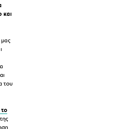
α
ο και
 μας
ι
ια
αι
α του
 το
της
ηση