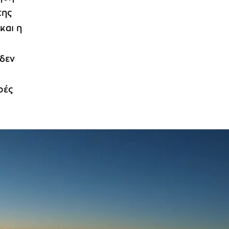
της
και η
δεν
ρές