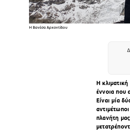
Η Βανέσα Αρχοντίδου
Δ
Η κλιματική 
έννοια που 
Είναι μία δ
αντιμέτωποι
πλανήτη μας
μετατρέποντ