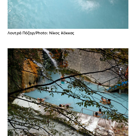
Λουτρά Πόζαρ/Photo: Νίκος Κόκκας