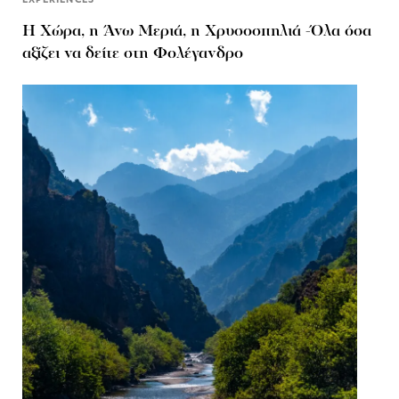
Η Χώρα, η Άνω Μεριά, η Χρυσοσπηλιά -Όλα όσα
αξίζει να δείτε στη Φολέγανδρο